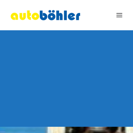
Inspektion und Wartung
Motordiagnose & KFZ Elektronik
Klimaservice
Elektronische Achsvermessung
Autoglasservice
Fahrzeugaufbereitung
Lackarbeiten
Kundenersatzfahrzeug